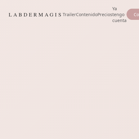
Ya
LABDERMAGIS
Trailer
Contenido
Precios
tengo
Co
cuenta